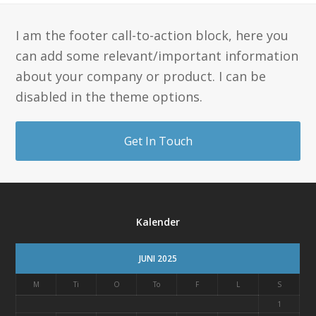
I am the footer call-to-action block, here you
can add some relevant/important information
about your company or product. I can be
disabled in the theme options.
Get In Touch
Kalender
JUNI 2025
M
Ti
O
To
F
L
S
1