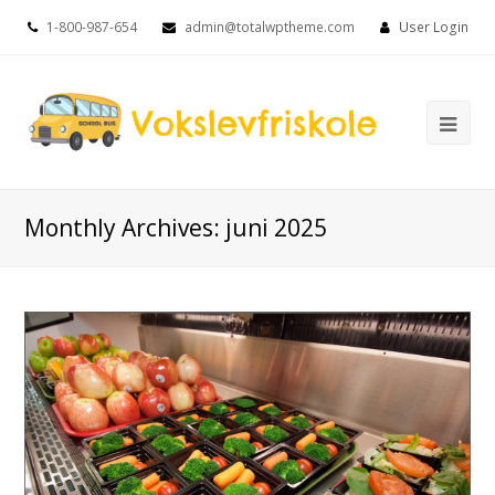
1-800-987-654
admin@totalwptheme.com
User Login
Ope
Mob
Me
Monthly Archives: juni 2025