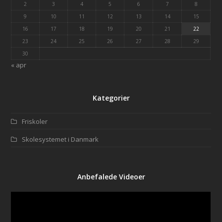
2
3
4
5
6
7
8
9
10
11
12
13
14
15
16
17
18
19
20
21
22
23
24
25
26
27
28
29
30
« apr
Kategorier
Friskoler
Skolesystemet i Danmark
Anbefalede Videoer