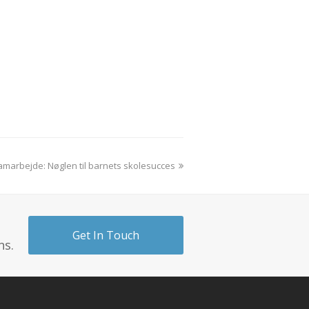
marbejde: Nøglen til barnets skolesucces
Get In Touch
ns.