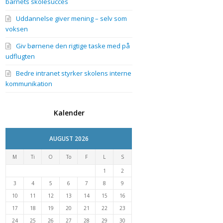
barnets skolesucces
Uddannelse giver mening – selv som
voksen
Giv børnene den rigtige taske med på
udflugten
Bedre intranet styrker skolens interne
kommunikation
Kalender
AUGUST 2026
M
Ti
O
To
F
L
S
1
2
3
4
5
6
7
8
9
10
11
12
13
14
15
16
17
18
19
20
21
22
23
24
25
26
27
28
29
30