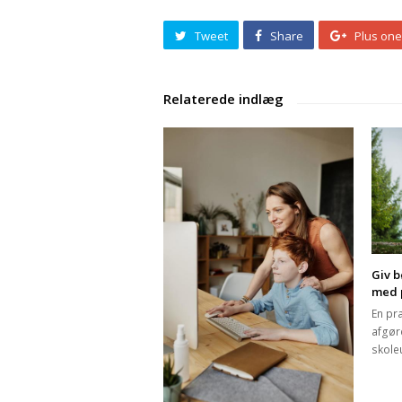
Tweet
Share
Plus one
Giv b
med 
En pra
afgør
skole