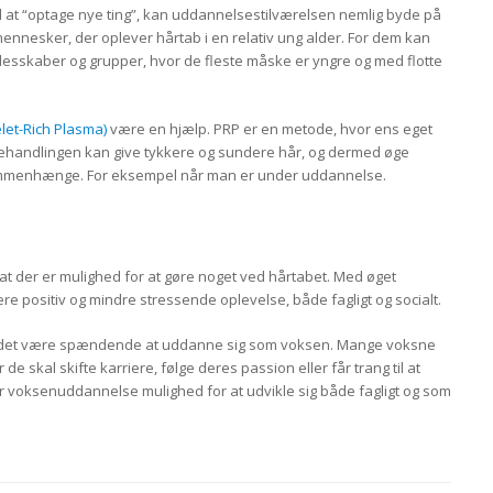
il at “optage nye ting”, kan uddannelsestilværelsen nemlig byde på
ennesker, der oplever hårtab i en relativ ung alder. For dem kan
llesskaber og grupper, hvor de fleste måske er yngre og med flotte
elet-Rich Plasma)
være en hjælp. PRP er en metode, hvor ens eget
 Behandlingen kan give tykkere og sundere hår, og dermed øge
le sammenhænge. For eksempel når man er under uddannelse.
 at der er mulighed for at gøre noget ved hårtabet. Med øget
re positiv og mindre stressende oplevelse, både fagligt og socialt.
kan det være spændende at uddanne sig som voksen. Mange voksne
de skal skifte karriere, følge deres passion eller får trang til at
 voksenuddannelse mulighed for at udvikle sig både fagligt og som