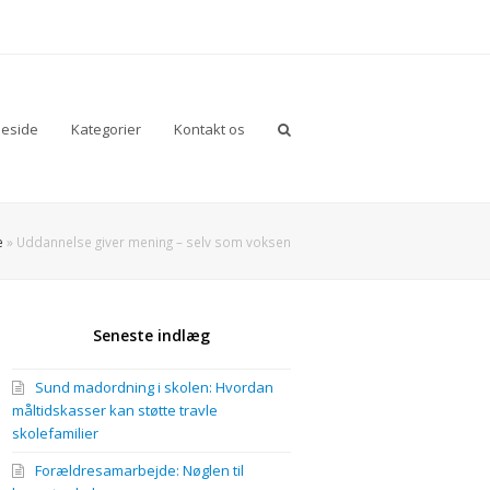
eside
Kategorier
Kontakt os
e
»
Uddannelse giver mening – selv som voksen
Seneste indlæg
Sund madordning i skolen: Hvordan
måltidskasser kan støtte travle
skolefamilier
Forældresamarbejde: Nøglen til