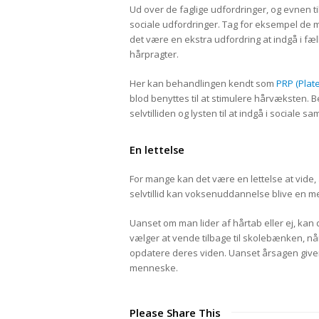
Ud over de faglige udfordringer, og evnen t
sociale udfordringer. Tag for eksempel de m
det være en ekstra udfordring at indgå i fæ
hårpragter.
Her kan behandlingen kendt som
PRP (Plat
blod benyttes til at stimulere hårvæksten.
selvtilliden og lysten til at indgå i socia
En lettelse
For mange kan det være en lettelse at vide,
selvtillid kan voksenuddannelse blive en me
Uanset om man lider af hårtab eller ej, 
vælger at vende tilbage til skolebænken, når 
opdatere deres viden. Uanset årsagen giver
menneske.
Please Share This