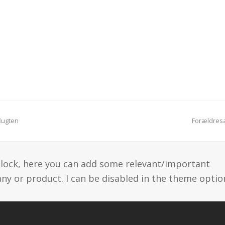
next
lugten
Forældresa
post:
 block, here you can add some relevant/important
y or product. I can be disabled in the theme optio