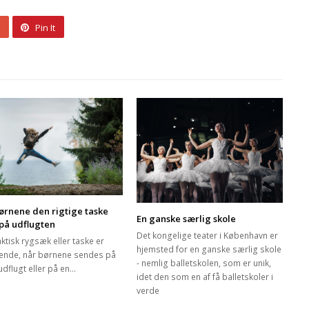
Pin It
ørnene den rigtige taske
En ganske særlig skole
på udflugten
Det kongelige teater i København er
ktisk rygsæk eller taske er
hjemsted for en ganske særlig skole
ende, når børnene sendes på
- nemlig balletskolen, som er unik,
udflugt eller på en…
idet den som en af få balletskoler i
verde