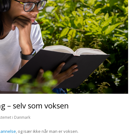
g – selv som voksen
stemet i Danmark
dannelse
, og især ikke når man er voksen.