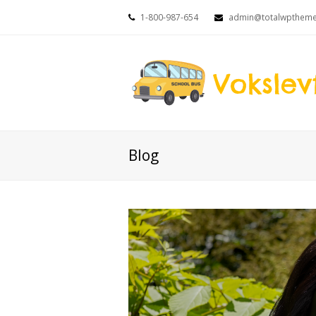
1-800-987-654
admin@totalwpthem
Blog