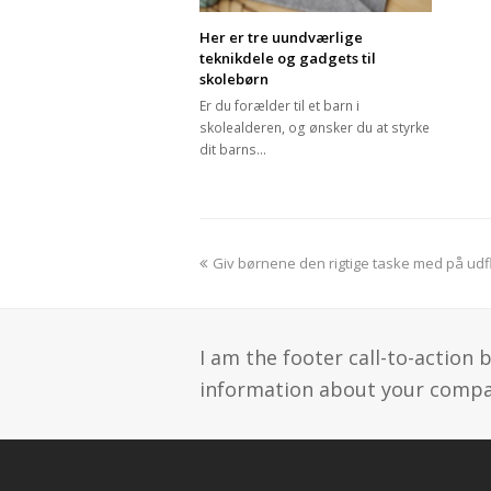
Her er tre uundværlige
teknikdele og gadgets til
skolebørn
Er du forælder til et barn i
skolealderen, og ønsker du at styrke
dit barns…
previous
Giv børnene den rigtige taske med på udf
post:
I am the footer call-to-action
information about your compan