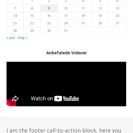
1
2
3
4
5
6
7
8
9
10
11
12
13
14
15
16
17
18
19
20
21
22
23
24
25
26
27
28
29
30
31
« jun
maj »
Anbefalede Videoer
I am the footer call-to-action block, here you