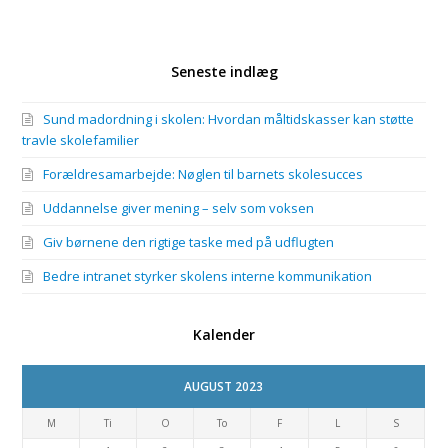
Seneste indlæg
Sund madordning i skolen: Hvordan måltidskasser kan støtte
travle skolefamilier
Forældresamarbejde: Nøglen til barnets skolesucces
Uddannelse giver mening – selv som voksen
Giv børnene den rigtige taske med på udflugten
Bedre intranet styrker skolens interne kommunikation
Kalender
AUGUST 2023
M
Ti
O
To
F
L
S