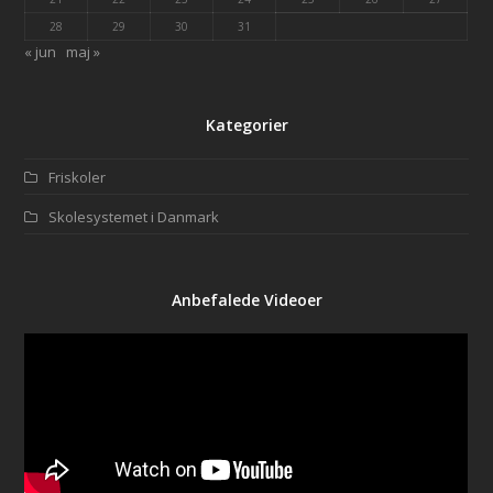
28
29
30
31
« jun
maj »
Kategorier
Friskoler
Skolesystemet i Danmark
Anbefalede Videoer