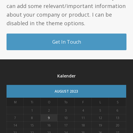
can add some relevant/important information
about your company or product. I can be
disabled in the theme options.
Get In Touch
Kalender
AUGUST 2023
M
Ti
O
To
F
L
S
1
2
3
4
5
6
7
8
9
10
11
12
13
14
15
16
17
18
19
20
21
22
23
24
25
26
27