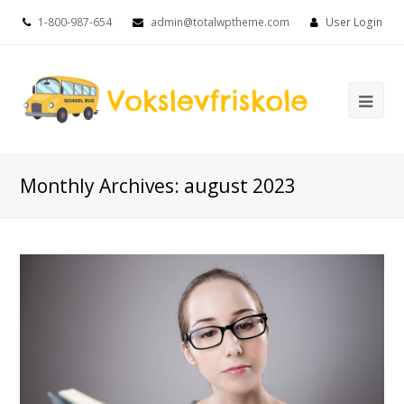
1-800-987-654
admin@totalwptheme.com
User Login
Ope
Mob
Me
Monthly Archives: august 2023