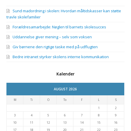
Sund madordning i skolen: Hvordan måltidskasser kan støtte
travle skolefamilier
Forældresamarbejde: Nøglen til barnets skolesucces
Uddannelse giver mening – selv som voksen
Giv børnene den rigtige taske med på udflugten
Bedre intranet styrker skolens interne kommunikation
Kalender
AUGUST 2026
M
Ti
O
To
F
L
S
1
2
3
4
5
6
7
8
9
10
11
12
13
14
15
16
17
18
19
20
21
22
23