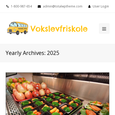
1-800-987-654
admin@totalwptheme.com
User Login
Ope
Mob
Me
Yearly Archives: 2025