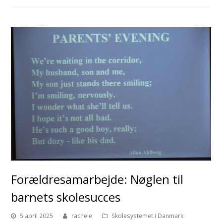
Forældresamarbejde: Nøglen til
barnets skolesucces
5 april 2025
rachele
Skolesystemet i Danmark