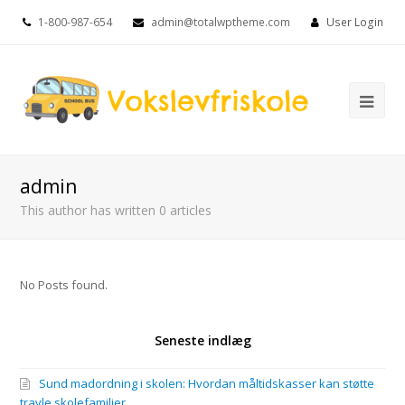
1-800-987-654
admin@totalwptheme.com
User Login
Ope
Mob
Me
admin
This author has written 0 articles
No Posts found.
Seneste indlæg
Sund madordning i skolen: Hvordan måltidskasser kan støtte
travle skolefamilier