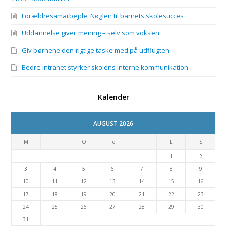
Forældresamarbejde: Nøglen til barnets skolesucces
Uddannelse giver mening – selv som voksen
Giv børnene den rigtige taske med på udflugten
Bedre intranet styrker skolens interne kommunikation
Kalender
AUGUST 2026
M
Ti
O
To
F
L
S
1
2
3
4
5
6
7
8
9
10
11
12
13
14
15
16
17
18
19
20
21
22
23
24
25
26
27
28
29
30
31