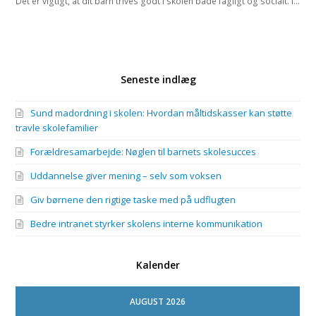
Det er vigtigt, at dit barn trives godt i skolen både fagligt og socialt. I…
Seneste indlæg
Sund madordning i skolen: Hvordan måltidskasser kan støtte
travle skolefamilier
Forældresamarbejde: Nøglen til barnets skolesucces
Uddannelse giver mening – selv som voksen
Giv børnene den rigtige taske med på udflugten
Bedre intranet styrker skolens interne kommunikation
Kalender
AUGUST 2026