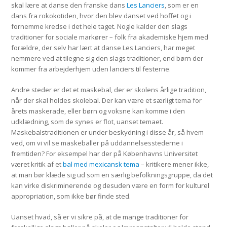
skal lære at danse den franske dans
Les Lanciers
, som er en
dans fra rokokotiden, hvor den blev danset ved hoffet og i
fornemme kredse i det hele taget. Nogle kalder den slags
traditioner for sociale markører – folk fra akademiske hjem med
forældre, der selv har lært at danse Les Lanciers, har meget
nemmere ved at tilegne sig den slags traditioner, end børn der
kommer fra arbejderhjem uden lanciers til festerne.
Andre steder er det et maskebal, der er skolens årlige tradition,
når der skal holdes skolebal. Der kan være et særligt tema for
årets maskerade, eller børn og voksne kan komme i den
udklædning, som de synes er flot, uanset temaet.
Maskebalstraditionen er under beskydning i disse år, så hvem
ved, om vi vil se maskeballer på uddannelsesstederne i
fremtiden? For eksempel har der på Københavns Universitet
været kritik af et
bal med mexicansk tema
– kritikere mener ikke,
at man bør klæde sig ud som en særlig befolkningsgruppe, da det
kan virke diskriminerende og desuden være en form for kulturel
appropriation, som ikke bør finde sted.
Uanset hvad, så er vi sikre på, at de mange traditioner for