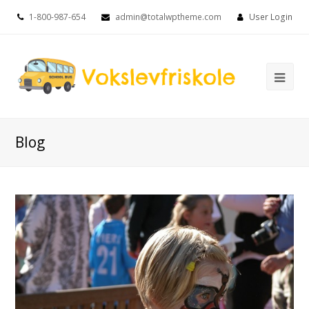
1-800-987-654
admin@totalwptheme.com
User Login
Ope
Mob
Me
Blog