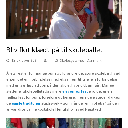
Bliv flot klædt på til skoleballet
13 oktober 2021
Skolesystemet i Danmark
Årets fest er for mange børn og forældre det store skolebal, hvad
enten det er i forbindelse med eksamen, til jul eller i forbindelse
med en særlig tradition på den skole, hvor dit barn går. Mange
steder er skoleballet i dag mere
elevernes fest
end det er en
fælles fest for børn, forældre og lærere, men nogle steder dyrkes
de
gamle traditoner
stadigvæk – som når der er ‘Trollebal’ på den
ærværdige gamle kostskole Herlufsholm ved Næstved.