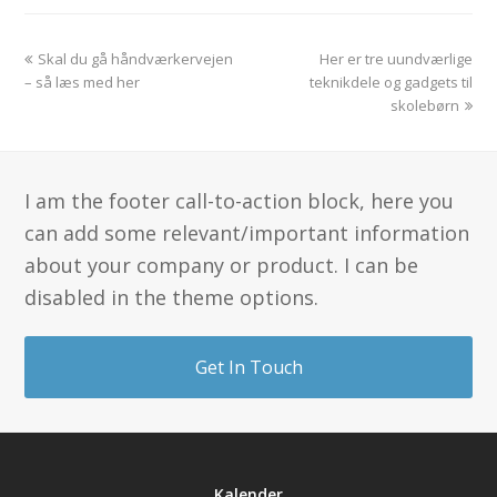
previous
next
Skal du gå håndværkervejen
Her er tre uundværlige
post:
post:
– så læs med her
teknikdele og gadgets til
skolebørn
I am the footer call-to-action block, here you
can add some relevant/important information
about your company or product. I can be
disabled in the theme options.
Get In Touch
Kalender