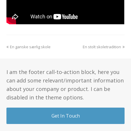
previous
next
En ganske særlig skole
En stolt skoletradition
post:
post:
I am the footer call-to-action block, here you
can add some relevant/important information
about your company or product. I can be
disabled in the theme options.
Get In Touch