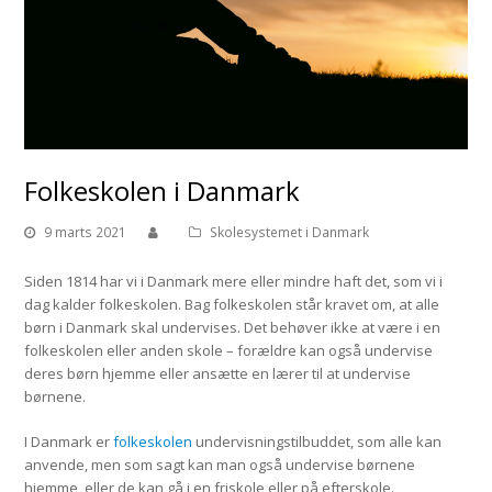
Folkeskolen i Danmark
9 marts 2021
Skolesystemet i Danmark
Siden 1814 har vi i Danmark mere eller mindre haft det, som vi i
dag kalder folkeskolen. Bag folkeskolen står kravet om, at alle
børn i Danmark skal undervises. Det behøver ikke at være i en
folkeskolen eller anden skole – forældre kan også undervise
deres børn hjemme eller ansætte en lærer til at undervise
børnene.
I Danmark er
folkeskolen
undervisningstilbuddet, som alle kan
anvende, men som sagt kan man også undervise børnene
hjemme, eller de kan gå i en friskole eller på efterskole.