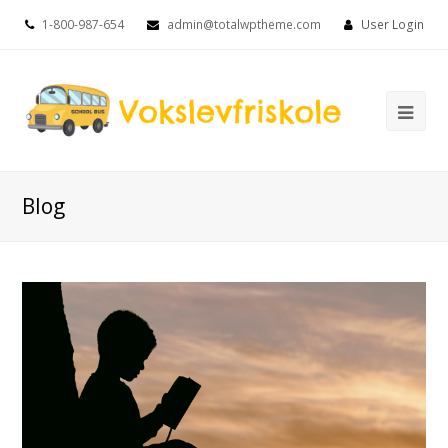
1-800-987-654
admin@totalwptheme.com
User Login
Ope
Mob
Me
Blog