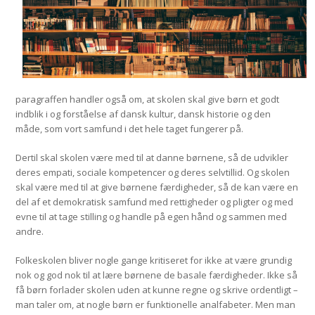
paragraffen handler også om, at skolen skal give børn et godt
indblik i og forståelse af dansk kultur, dansk historie og den
måde, som vort samfund i det hele taget fungerer på.
Dertil skal skolen være med til at danne børnene, så de udvikler
deres empati, sociale kompetencer og deres selvtillid. Og skolen
skal være med til at give børnene færdigheder, så de kan være en
del af et demokratisk samfund med rettigheder og pligter og med
evne til at tage stilling og handle på egen hånd og sammen med
andre.
Folkeskolen bliver nogle gange kritiseret for ikke at være grundig
nok og god nok til at lære børnene de basale færdigheder. Ikke så
få børn forlader skolen uden at kunne regne og skrive ordentligt –
man taler om, at nogle børn er funktionelle analfabeter. Men man