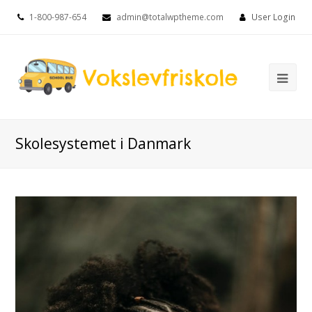
1-800-987-654
admin@totalwptheme.com
User Login
Ope
Mob
Me
Skolesystemet i Danmark