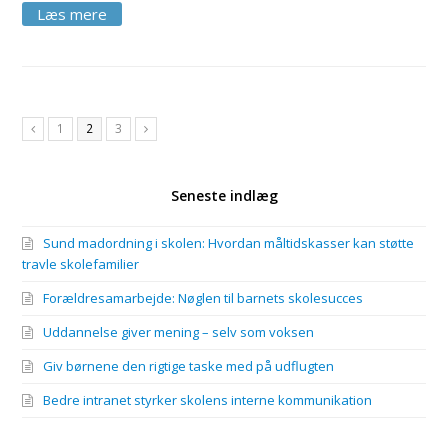
1
2
3
Previous
Next
Seneste indlæg
Sund madordning i skolen: Hvordan måltidskasser kan støtte
travle skolefamilier
Forældresamarbejde: Nøglen til barnets skolesucces
Uddannelse giver mening – selv som voksen
Giv børnene den rigtige taske med på udflugten
Bedre intranet styrker skolens interne kommunikation