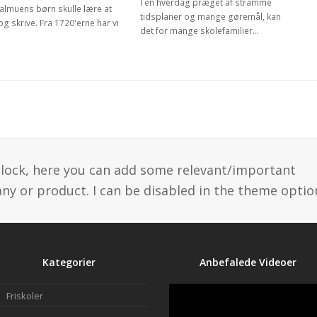
I en hverdag præget af stramme
almuens børn skulle lære at
tidsplaner og mange gøremål, kan
g skrive. Fra 1720'erne har vi
det for mange skolefamilier…
 block, here you can add some relevant/important
y or product. I can be disabled in the theme optio
Kategorier
Anbefalede Videoer
Friskoler