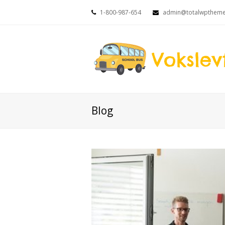
1-800-987-654
admin@totalwpthem
Blog