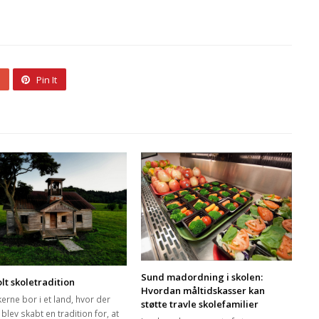
Pin It
Sund madordning i skolen:
olt skoletradition
Hvordan måltidskasser kan
erne bor i et land, hvor der
støtte travle skolefamilier
t blev skabt en tradition for, at