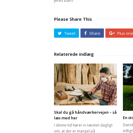
jeres barn.
Please Share This
Tweet
Share
Plus one
Skal du gå håndværkervejen – så
En st
læs med her
Dansk
I denne tid hører vi næsten dagligt
tidlig
om, at der er mangel på