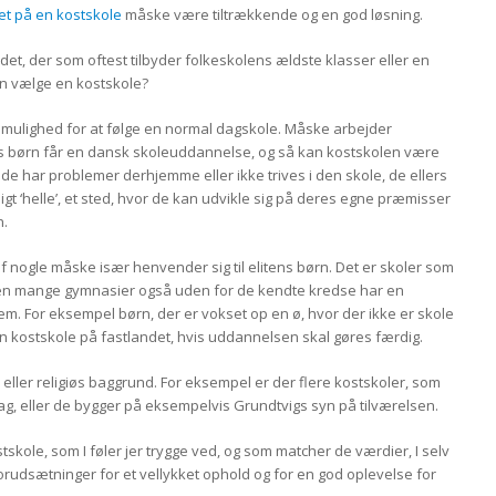
vet på en kostskole
måske være tiltrækkende og en god løsning.
det, der som oftest tilbyder folkeskolens ældste klasser eller en
n vælge en kostskole?
r mulighed for at følge en normal dagskole. Måske arbejder
es børn får en dansk skoleuddannelse, og så kan kostskolen være
i de har problemer derhjemme eller ikke trives i den skole, de ellers
gt ‘helle’, et sted, hvor de kan udvikle sig på deres egne præmisser
n.
 nogle måske især henvender sig til elitens børn. Det er skoler som
en mange gymnasier også uden for de kendte kredse har en
em. For eksempel børn, der er vokset op en ø, hvor der ikke er skole
l en kostskole på fastlandet, hvis uddannelsen skal gøres færdig.
 eller religiøs baggrund. For eksempel er der flere kostskoler, som
ag, eller de bygger på eksempelvis Grundtvigs syn på tilværelsen.
ostskole, som I føler jer trygge ved, og som matcher de værdier, I selv
forudsætninger for et vellykket ophold og for en god oplevelse for