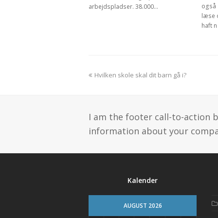
også 
arbejdspladser. 38.000…
læse o
haft n
previous
Hvilken skole skal dit barn gå i?
post:
I am the footer call-to-action
information about your compan
Kalender
AUGUST 2026