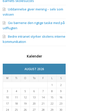
barnets skolesucces
Uddannelse giver mening – selv som
voksen
Giv børnene den rigtige taske med på
udflugten
Bedre intranet styrker skolens interne
kommunikation
Kalender
AUGUST 2026
M
Ti
O
To
F
L
S
1
2
3
4
5
6
7
8
9
10
11
12
13
14
15
16
17
18
19
20
21
22
23
24
25
26
27
28
29
30