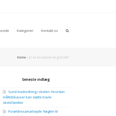
eside
Kategorier
Kontakt os
Home
»
Er en kostskole en god idé?
Seneste indlæg
Sund madordning i skolen: Hvordan
måltidskasser kan støtte travle
skolefamilier
Forældresamarbejde: Nøglen til