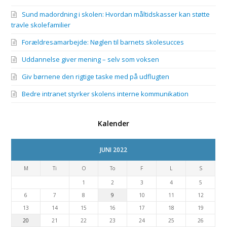
Sund madordning i skolen: Hvordan måltidskasser kan støtte
travle skolefamilier
Forældresamarbejde: Nøglen til barnets skolesucces
Uddannelse giver mening – selv som voksen
Giv børnene den rigtige taske med på udflugten
Bedre intranet styrker skolens interne kommunikation
Kalender
JUNI 2022
M
Ti
O
To
F
L
S
1
2
3
4
5
6
7
8
9
10
11
12
13
14
15
16
17
18
19
20
21
22
23
24
25
26